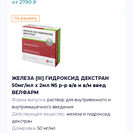
от
2790
₽
По рецепту
ЖЕЛЕЗА [III] ГИДРОКСИД ДЕКСТРАН
50мг/мл x 2мл N5 р-р в/в и в/м введ
ВЕЛФАРМ
Форма выпуска:
раствор для внутривенного и
внутримышечного введения
Действующее вещество:
железа iii гидроксид
декстран
Дозировка:
50 мг/мл