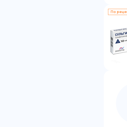
По реце