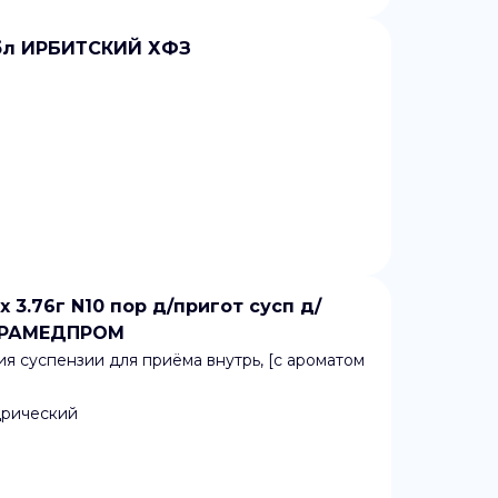
бл ИРБИТСКИЙ ХФЗ
.76г N10 пор д/пригот сусп д/
МАРАМЕДПРОМ
я суспензии для приёма внутрь, [с ароматом
дрический