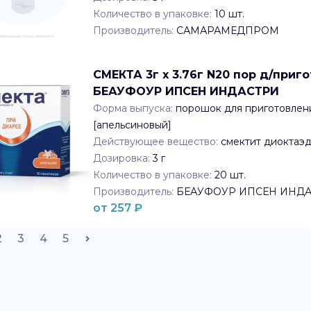
Количество в упаковке:
10
шт.
Производитель:
САМАРАМЕДПРОМ
СМЕКТА 3г x 3.76г N20 пор д/приг
БЕАУФОУР ИПСЕН ИНДАСТРИ
Форма выпуска:
порошок для приготовлени
[апельсиновый]
Действующее вещество:
смектит диоктаэ
Дозировка:
3 г
Количество в упаковке:
20
шт.
Производитель:
БЕАУФОУР ИПСЕН ИНД
от
257
₽
2
3
4
5