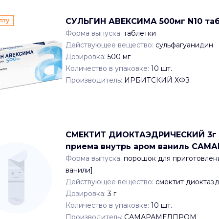
пту
СУЛЬГИН АВЕКСИМА 500мг N10 та
Форма выпуска:
таблетки
Действующее вещество:
сульфагуанидин
Дозировка:
500 мг
Количество в упаковке:
10
шт.
Производитель:
ИРБИТСКИЙ ХФЗ
СМЕКТИТ ДИОКТАЭДРИЧЕСКИЙ 3г x 3
приема внутрь аром ваниль СА
Форма выпуска:
порошок для приготовлени
ванили]
Действующее вещество:
смектит диоктаэ
Дозировка:
3 г
Количество в упаковке:
10
шт.
Производитель:
САМАРАМЕДПРОМ