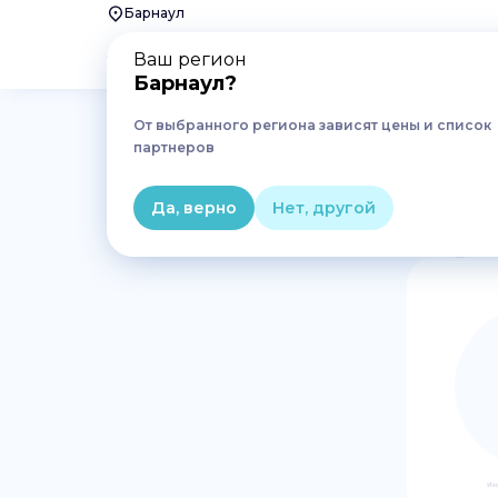
Барнаул
Ваш регион
Барнаул
?
От выбранного региона зависят цены и список
Главная
Лекарства
Желудок, кишечник, печень
партнеров
Препараты от диареи в Б
Да, верно
Нет, другой
1