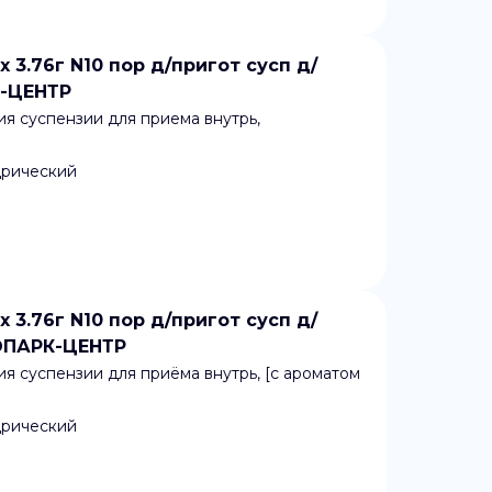
.76г N10 пор д/пригот сусп д/
К-ЦЕНТР
я суспензии для приема внутрь,
дрический
.76г N10 пор д/пригот сусп д/
ОПАРК-ЦЕНТР
я суспензии для приёма внутрь, [с ароматом
дрический