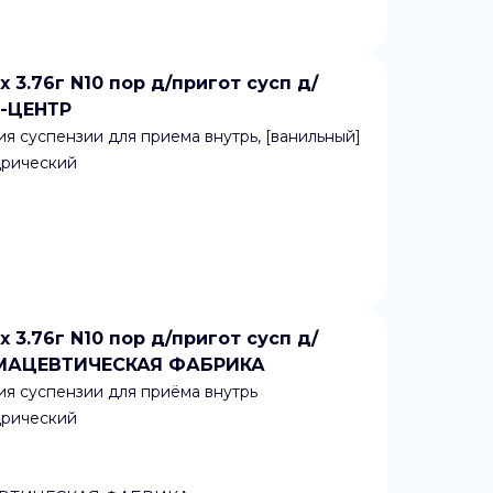
.76г N10 пор д/пригот сусп д/
К-ЦЕНТР
я суспензии для приема внутрь, [ванильный]
дрический
.76г N10 пор д/пригот сусп д/
РМАЦЕВТИЧЕСКАЯ ФАБРИКА
я суспензии для приёма внутрь
дрический