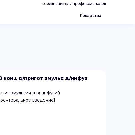
о компании
для профессионалов
Лекарства
конц д/пригот эмульс д/инфуз
ения эмульсии для инфузий
арентеральное введение]