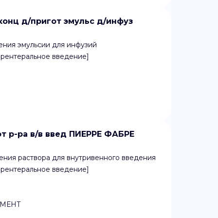
онц д/пригот эмульс д/инфуз
ения эмульсии для инфузий
арентеральное введение]
т р-ра в/в введ ПИЕРРЕ ФАБРЕ
ения раствора для внутривенного введения
арентеральное введение]
АМЕНТ