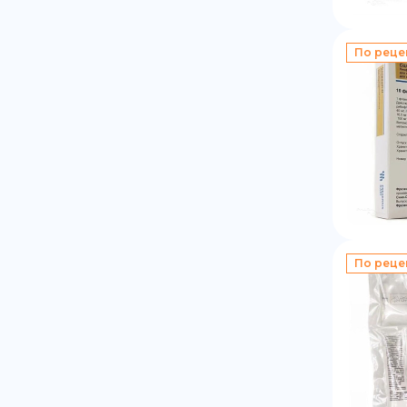
По реце
По реце