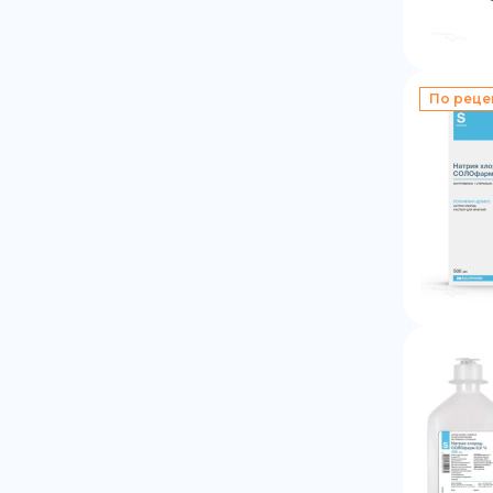
По реце