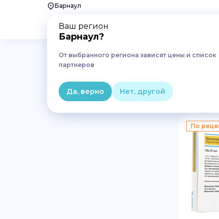
Барнаул
Ваш регион
Барнаул
?
От выбранного региона зависят цены и список
Главная
Лекарства
Анестезия, реанимация
П
партнеров
Питательные смеси и рас
Да, верно
Нет, другой
1
По реце