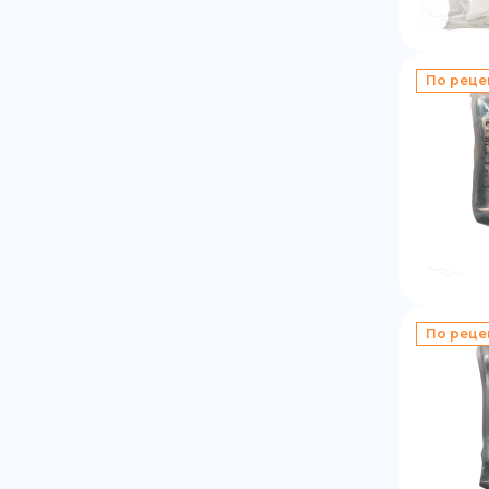
По реце
По реце