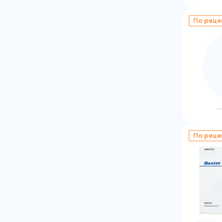
По реце
По реце