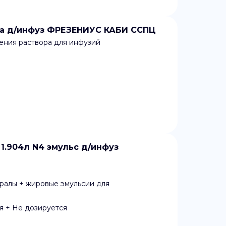
ра д/инфуз ФРЕЗЕНИУС КАБИ ССПЦ
ения раствора для инфузий
904л N4 эмульс д/инфуз
ралы + жировые эмульсии для
я + Не дозируется