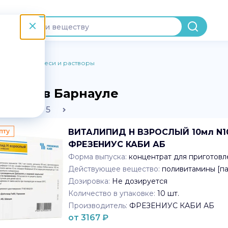
итательные смеси и растворы
творы в Барнауле
2
3
4
5
пту
ВИТАЛИПИД Н ВЗРОСЛЫЙ 10мл N10 
ФРЕЗЕНИУС КАБИ АБ
Форма выпуска:
концентрат для приготовл
Действующее вещество:
поливитамины [п
Дозировка:
Не дозируется
Количество в упаковке:
10
шт.
Производитель:
ФРЕЗЕНИУС КАБИ АБ
от
3167
₽