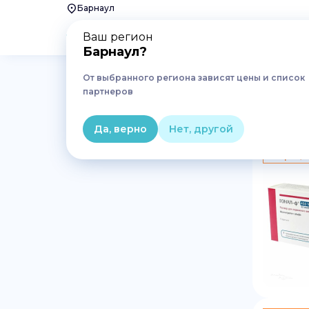
Барнаул
Ваш регион
Барнаул
?
От выбранного региона зависят цены и список
Главная
Лекарства
Акушерство, гинекология
партнеров
Препараты для лечения 
Да, верно
Нет, другой
По реце