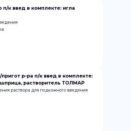
р п/к введ в комплекте: игла
введения
фа
/пригот р-ра п/к введ в комплекте:
 шприца, растворитель ТОЛМАР
ения раствора для подкожного введения