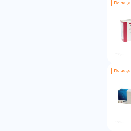
По реце
По реце