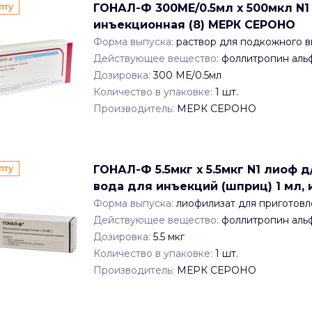
пту
ГОНАЛ-Ф 300МЕ/0.5мл x 500мкл N1 
инъекционная (8) МЕРК СЕРОНО
Форма выпуска:
раствор для подкожного 
Действующее вещество:
фоллитропин аль
Дозировка:
300 МЕ/0.5мл
Количество в упаковке:
1
шт.
Производитель:
МЕРК СЕРОНО
пту
ГОНАЛ-Ф 5.5мкг x 5.5мкг N1 лиоф д
вода для инъекций (шприц) 1 мл, 
Форма выпуска:
лиофилизат для приготовл
Действующее вещество:
фоллитропин аль
Дозировка:
5.5 мкг
Количество в упаковке:
1
шт.
Производитель:
МЕРК СЕРОНО