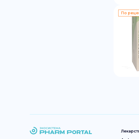
По реце
Лекарст