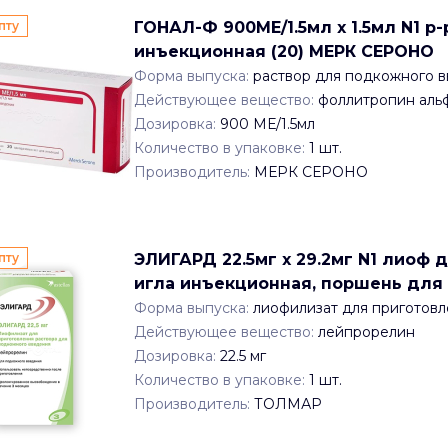
пту
ГОНАЛ-Ф 900МЕ/1.5мл x 1.5мл N1 р-
инъекционная (20) МЕРК СЕРОНО
Форма выпуска:
раствор для подкожного 
Действующее вещество:
фоллитропин аль
Дозировка:
900 МЕ/1.5мл
Количество в упаковке:
1
шт.
Производитель:
МЕРК СЕРОНО
пту
ЭЛИГАРД 22.5мг x 29.2мг N1 лиоф д
игла инъекционная, поршень для
Форма выпуска:
лиофилизат для приготовл
Действующее вещество:
лейпрорелин
Дозировка:
22.5 мг
Количество в упаковке:
1
шт.
Производитель:
ТОЛМАР