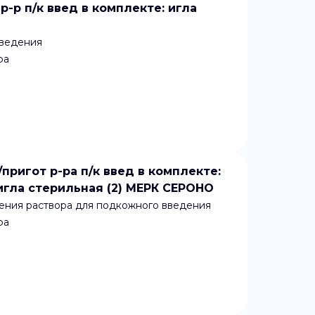
р-р п/к введ в комплекте: игла
введения
фа
/пригот р-ра п/к введ в комплекте:
игла стерильная (2) МЕРК СЕРОНО
ения раствора для подкожного введения
фа