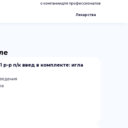
о компании
для профессионалов
Лекарства
ле
 р-р п/к введ в комплекте: игла
введения
фа