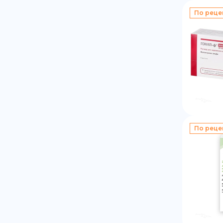
По реце
По реце