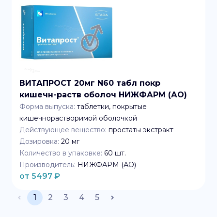
ВИТАПРОСТ 20мг N60 табл покр
кишечн-раств оболоч НИЖФАРМ (АО)
Форма выпуска:
таблетки, покрытые
кишечнорастворимой оболочкой
Действующее вещество:
простаты экстракт
Дозировка:
20 мг
Количество в упаковке:
60
шт.
Производитель:
НИЖФАРМ (АО)
от
5497
₽
1
2
3
4
5