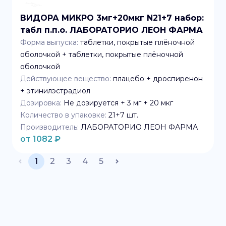
ВИДОРА МИКРО 3мг+20мкг N21+7 набор:
табл п.п.о. ЛАБОРАТОРИО ЛЕОН ФАРМА
Форма выпуска:
таблетки, покрытые плёночной
оболочкой + таблетки, покрытые плёночной
оболочкой
Действующее вещество:
плацебо + дроспиренон
+ этинилэстрадиол
Дозировка:
Не дозируется + 3 мг + 20 мкг
Количество в упаковке:
21+7
шт.
Производитель:
ЛАБОРАТОРИО ЛЕОН ФАРМА
от
1082
₽
1
2
3
4
5