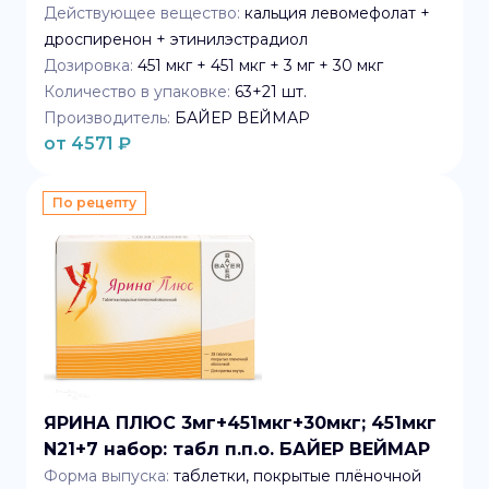
Действующее вещество:
кальция левомефолат +
дроспиренон + этинилэстрадиол
Дозировка:
451 мкг + 451 мкг + 3 мг + 30 мкг
Количество в упаковке:
63+21
шт.
Производитель:
БАЙЕР ВЕЙМАР
от
4571
₽
По рецепту
ЯРИНА ПЛЮС 3мг+451мкг+30мкг; 451мкг
N21+7 набор: табл п.п.о. БАЙЕР ВЕЙМАР
Форма выпуска:
таблетки, покрытые плёночной