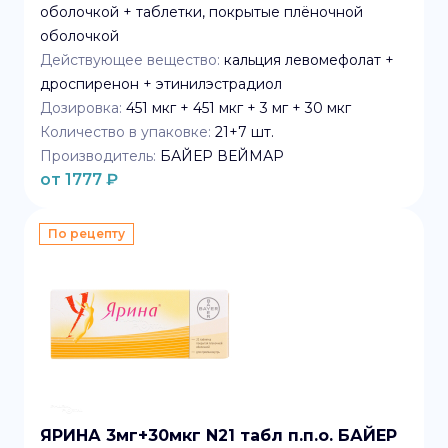
оболочкой + таблетки, покрытые плёночной
оболочкой
Действующее вещество:
кальция левомефолат +
дроспиренон + этинилэстрадиол
Дозировка:
451 мкг + 451 мкг + 3 мг + 30 мкг
Количество в упаковке:
21+7
шт.
Производитель:
БАЙЕР ВЕЙМАР
от
1777
₽
По рецепту
ЯРИНА 3мг+30мкг N21 табл п.п.о. БАЙЕР