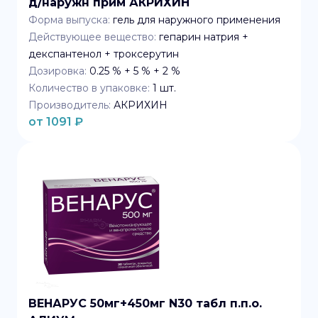
д/наружн прим АКРИХИН
Форма выпуска:
гель для наружного применения
Действующее вещество:
гепарин натрия +
декспантенол + троксерутин
Дозировка:
0.25 % + 5 % + 2 %
Количество в упаковке:
1
шт.
Производитель:
АКРИХИН
от
1091
₽
ВЕНАРУС 50мг+450мг N30 табл п.п.о.