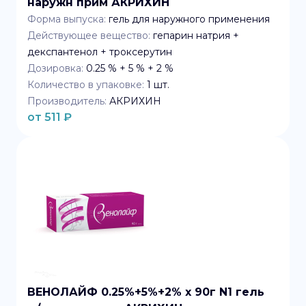
наружн прим АКРИХИН
Форма выпуска:
гель для наружного применения
Действующее вещество:
гепарин натрия +
декспантенол + троксерутин
Дозировка:
0.25 % + 5 % + 2 %
Количество в упаковке:
1
шт.
Производитель:
АКРИХИН
от
511
₽
ВЕНОЛАЙФ 0.25%+5%+2% x 90г N1 гель