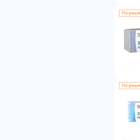
По реце
По реце