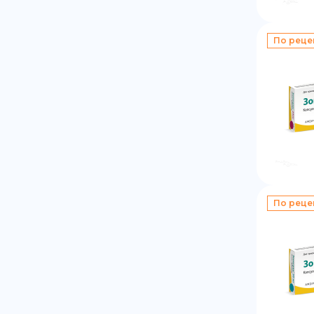
По реце
По реце