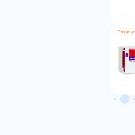
По реце
1