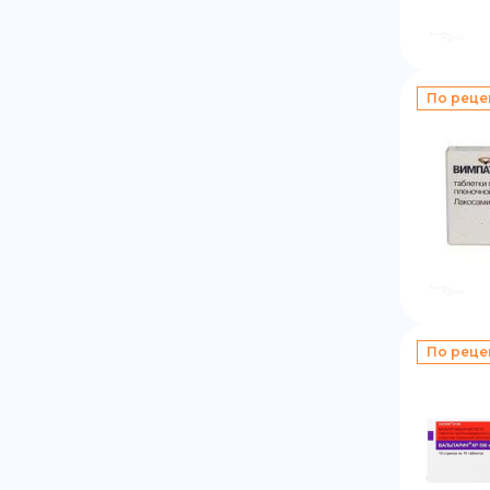
По реце
По реце