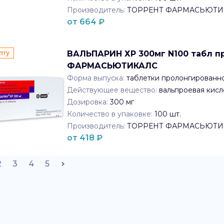
Производитель:
ТОРРЕНТ ФАРМАСЬЮТИ
от
664
₽
пту
ВАЛЬПАРИН ХР 300мг N100 табл пр
ФАРМАСЬЮТИКАЛС
Форма выпуска:
таблетки пролонгированн
Действующее вещество:
вальпроевая кисл
Дозировка:
300 мг
Количество в упаковке:
100
шт.
Производитель:
ТОРРЕНТ ФАРМАСЬЮТИ
от
418
₽
2
3
4
5