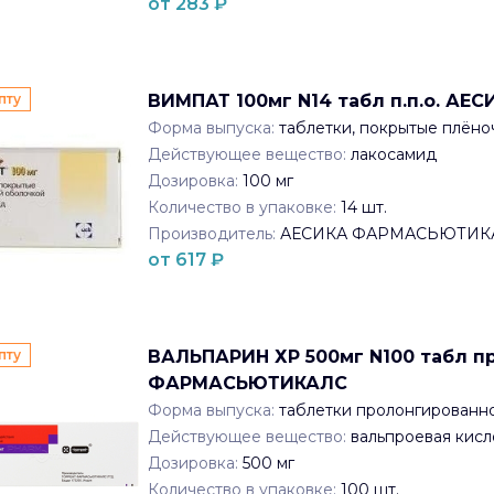
от
283
₽
пту
ВИМПАТ 100мг N14 табл п.п.о. 
Форма выпуска:
таблетки, покрытые плён
Действующее вещество:
лакосамид
Дозировка:
100 мг
Количество в упаковке:
14
шт.
Производитель:
АЕСИКА ФАРМАСЬЮТИК
от
617
₽
пту
ВАЛЬПАРИН ХР 500мг N100 табл пр
ФАРМАСЬЮТИКАЛС
Форма выпуска:
таблетки пролонгированн
Действующее вещество:
вальпроевая кисл
Дозировка:
500 мг
Количество в упаковке:
100
шт.