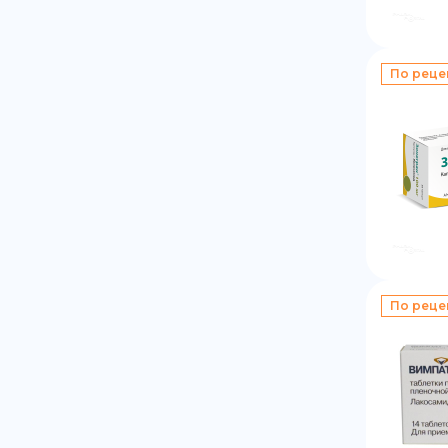
По реце
По реце