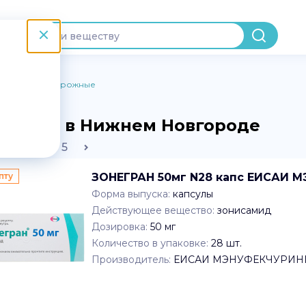
Противосудорожные
араты в Нижнем Новгороде
2
3
4
5
пту
ЗОНЕГРАН 50мг N28 капс ЕИСАИ 
Форма выпуска:
капсулы
Действующее вещество:
зонисамид
Дозировка:
50 мг
Количество в упаковке:
28
шт.
Производитель:
ЕИСАИ МЭНУФЕКЧУРИН