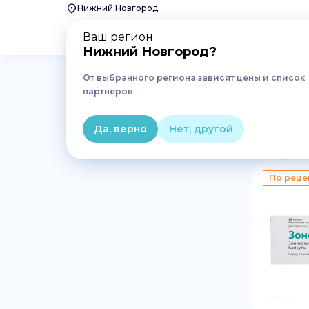
Нижний Новгород
Ваш регион
Нижний Новгород
?
От выбранного региона зависят цены и список
Главная
Лекарства
Неврология и психиатрия
партнеров
Противосудорожные преп
Да, верно
Нет, другой
1
По реце