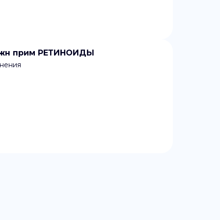
ружн прим РЕТИНОИДЫ
енения