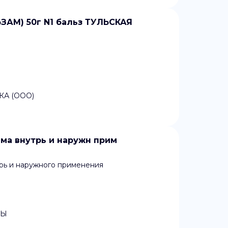
АМ) 50г N1 бальз ТУЛЬСКАЯ
А (ООО)
ема внутрь и наружн прим
рь и наружного применения
ТЫ