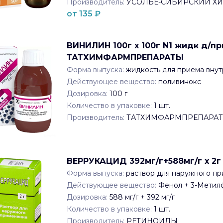
Производитель:
УСОЛЬЕ-СИБИРСКИЙ Х
от
135
₽
ВИНИЛИН 100г x 100г N1 жидк д/п
ТАТХИМФАРМПРЕПАРАТЫ
Форма выпуска:
жидкость для приема внут
Действующее вещество:
поливинокс
Дозировка:
100 г
Количество в упаковке:
1
шт.
Производитель:
ТАТХИМФАРМПРЕПАРА
ВЕРРУКАЦИД 392мг/г+588мг/г x 2
Форма выпуска:
раствор для наружного п
Действующее вещество:
Фенол + 3-Метил
Дозировка:
588 мг/г + 392 мг/г
Количество в упаковке:
1
шт.
Производитель:
РЕТИНОИДЫ