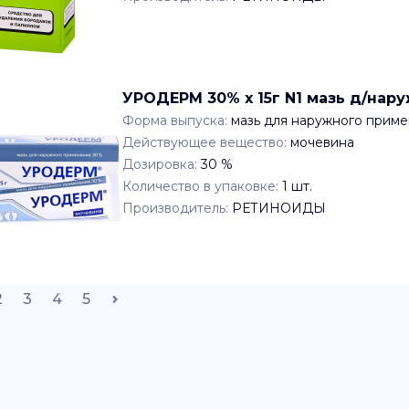
УРОДЕРМ 30% x 15г N1 мазь д/на
Форма выпуска:
мазь для наружного прим
Действующее вещество:
мочевина
Дозировка:
30 %
Количество в упаковке:
1
шт.
Производитель:
РЕТИНОИДЫ
2
3
4
5