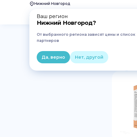
Нижний Новгород
Ваш регион
Нижний Новгород
?
От выбранного региона зависят цены и список
Главная
Лекарства
Кожа
Ранозаживляющие
партнеров
Ранозаживляющие средст
Да, верно
Нет, другой
1