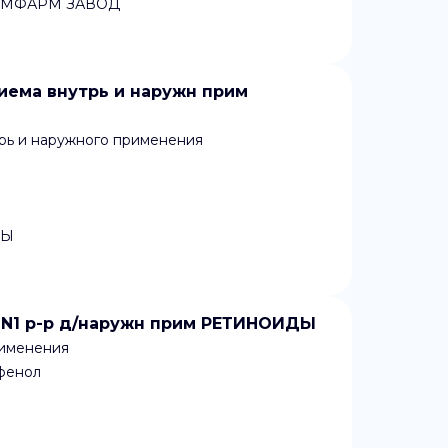
ИМФАРМ ЗАВОД
риема внутрь и наружн прим
рь и наружного применения
ТЫ
г N1 р-р д/наружн прим РЕТИНОИДЫ
рименения
фенол