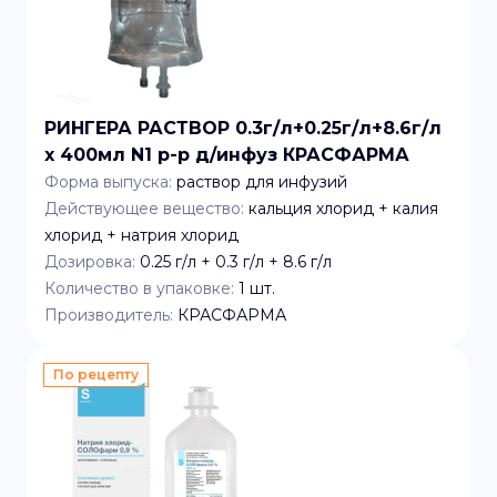
РИНГЕРА РАСТВОР 0.3г/л+0.25г/л+8.6г/л
x 400мл N1 р-р д/инфуз КРАСФАРМА
Форма выпуска:
раствор для инфузий
Действующее вещество:
кальция хлорид + калия
хлорид + натрия хлорид
Дозировка:
0.25 г/л + 0.3 г/л + 8.6 г/л
Количество в упаковке:
1
шт.
Производитель:
КРАСФАРМА
По рецепту