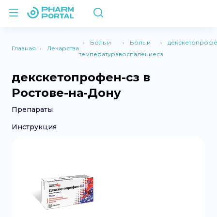
Боль и
Боль и
декскетопрофе
Главная
Лекарства
температура
воспаление
сз
декскетопрофен-сз в
Ростове-на-Дону
Препараты
Инструкция