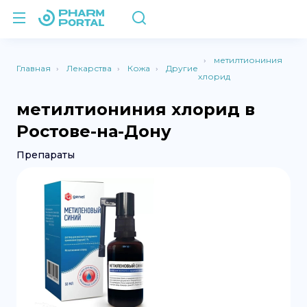
метилтиониния
Главная
Лекарства
Кожа
Другие
хлорид
метилтиониния хлорид в
Ростове-на-Дону
Препараты