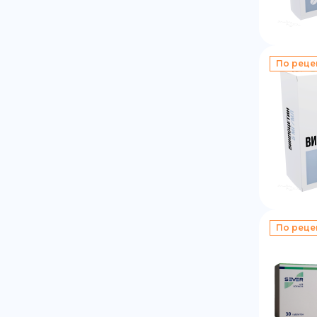
По реце
По реце