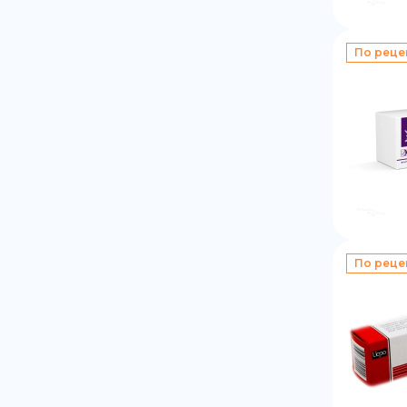
По реце
По реце