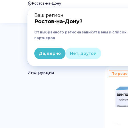
Ростов-на-Дону
Ваш регион
Ростов-на-Дону
?
От выбранного региона зависят цены и список
Главная
Лекарства
Неврология и психиатрия
партнеров
винпоцетин в Ростове-на
Да, верно
Нет, другой
1
Препараты
Инструкция
По реце