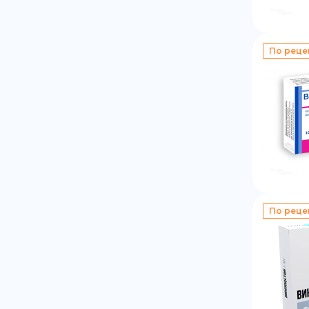
По реце
По реце