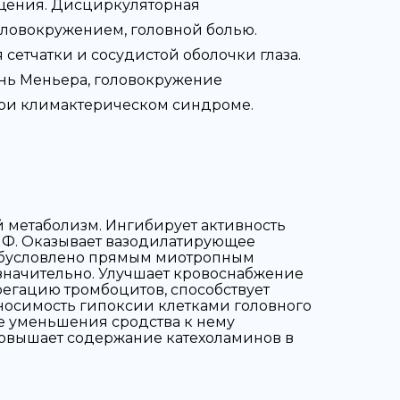
ащения. Дисциркуляторная
ловокружением, головной болью.
сетчатки и сосудистой оболочки глаза.
знь Меньера, головокружение
при климактерическом синдроме.
 метаболизм. Ингибирует активность
АМФ. Оказывает вазодилатирующее
 обусловлено прямым миотропным
значительно. Улучшает кровоснабжение
регацию тромбоцитов, способствует
носимость гипоксии клетками головного
ие уменьшения сродства к нему
Повышает содержание катехоламинов в