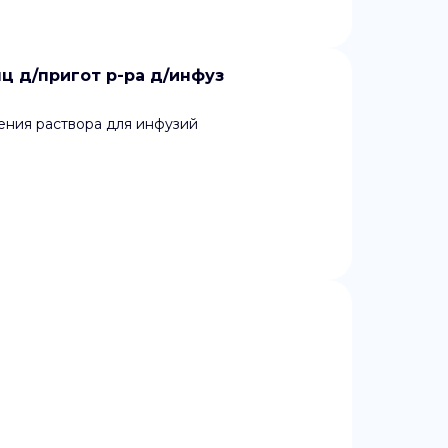
ц д/пригот р-ра д/инфуз
ения раствора для инфузий