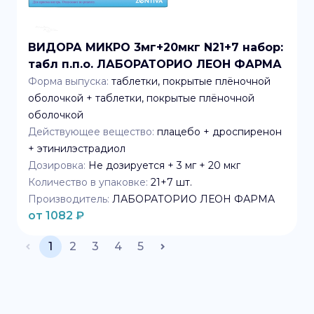
ВИДОРА МИКРО 3мг+20мкг N21+7 набор:
табл п.п.о. ЛАБОРАТОРИО ЛЕОН ФАРМА
Форма выпуска:
таблетки, покрытые плёночной
оболочкой + таблетки, покрытые плёночной
оболочкой
Действующее вещество:
плацебо + дроспиренон
+ этинилэстрадиол
Дозировка:
Не дозируется + 3 мг + 20 мкг
Количество в упаковке:
21+7
шт.
Производитель:
ЛАБОРАТОРИО ЛЕОН ФАРМА
от
1082
₽
1
2
3
4
5