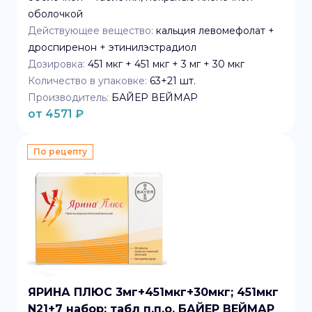
оболочкой
Действующее вещество:
кальция левомефолат +
дроспиренон + этинилэстрадиол
Дозировка:
451 мкг + 451 мкг + 3 мг + 30 мкг
Количество в упаковке:
63+21
шт.
Производитель:
БАЙЕР ВЕЙМАР
от
4571
₽
По рецепту
ЯРИНА ПЛЮС 3мг+451мкг+30мкг; 451мкг
N21+7 набор: табл п.п.о. БАЙЕР ВЕЙМАР