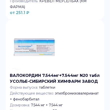
Производитель:
КРЕВЕЛ МЕУСЕЛБАХ (КМ
ФАРМА)
от
251.1
₽
ВАЛОКОРДИН 7.544мг+7.544мг N20 табл
УСОЛЬЕ-СИБИРСКИЙ ХИМФАРМ ЗАВОД
Форма выпуска:
таблетки
Действующее вещество:
этилбромизовалерианат
+ фенобарбитал
Дозировка:
7.544 мг + 7.544 мг