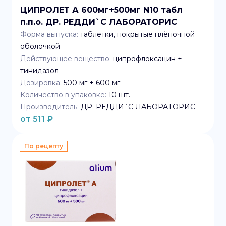
ЦИПРОЛЕТ А 600мг+500мг N10 табл
п.п.о. ДР. РЕДДИ`C ЛАБОРАТОРИС
Форма выпуска:
таблетки, покрытые плёночной
оболочкой
Действующее вещество:
ципрофлоксацин +
тинидазол
Дозировка:
500 мг + 600 мг
Количество в упаковке:
10
шт.
Производитель:
ДР. РЕДДИ`C ЛАБОРАТОРИС
от
511
₽
По рецепту