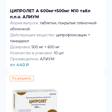
ЦИПРОЛЕТ А 600мг+500мг N10 табл
п.п.о. АЛИУМ
Форма выпуска:
таблетки, покрытые плёночной
оболочкой
Действующее вещество:
ципрофлоксацин +
тинидазол
Дозировка:
500 мг + 600 мг
Количество в упаковке:
10
шт.
Производитель:
АЛИУМ
от
440
₽
По рецепту