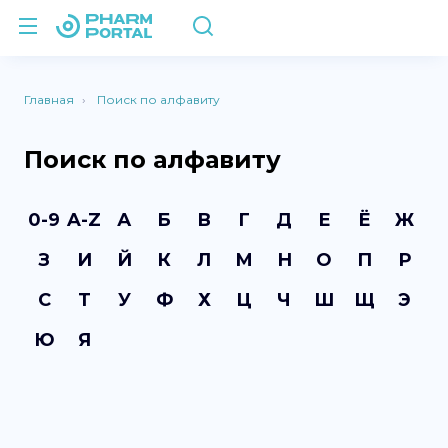
Главная
Поиск по алфавиту
Поиск по алфавиту
0-9
A-Z
А
Б
В
Г
Д
Е
Ё
Ж
З
И
Й
К
Л
М
Н
О
П
Р
С
Т
У
Ф
Х
Ц
Ч
Ш
Щ
Э
Ю
Я