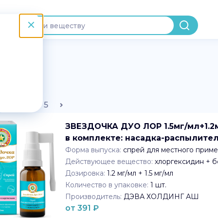
2
3
4
5
ЗВЕЗДОЧКА ДУО ЛОР 1.5мг/мл+1.2м
в комплекте: насадка-распылит
Форма выпуска:
спрей для местного прим
Действующее вещество:
хлоргексидин + 
Дозировка:
1.2 мг/мл + 1.5 мг/мл
Количество в упаковке:
1
шт.
Производитель:
ДЭВА ХОЛДИНГ АШ
от
391
₽