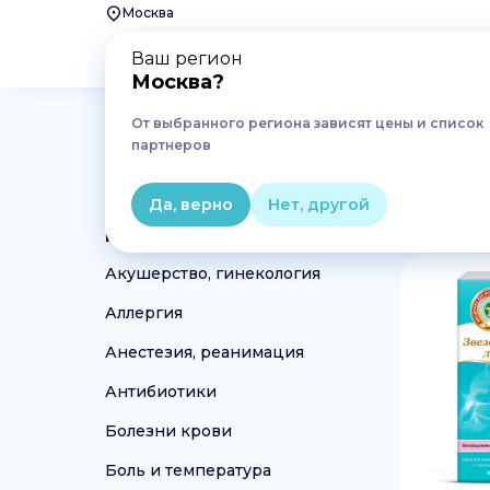
Москва
Ваш регион
Москва
?
От выбранного региона зависят цены и список
Главная
Лекарства
партнеров
Лекарства в Москве
Да, верно
Нет, другой
Категория
1
Акушерство, гинекология
Аллергия
Анестезия, реанимация
Антибиотики
Болезни крови
Боль и температура