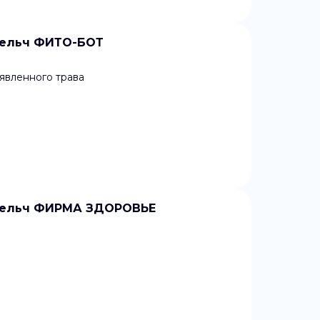
мельч ФИТО-БОТ
явленного трава
змельч ФИРМА ЗДОРОВЬЕ