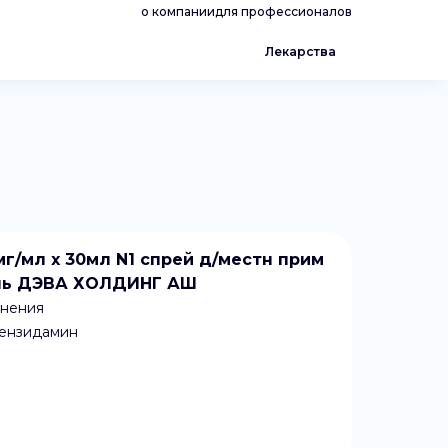
о компании
для профессионалов
Лекарства
г/мл x 30мл N1 спрей д/местн прим
ель ДЭВА ХОЛДИНГ АШ
енения
бензидамин