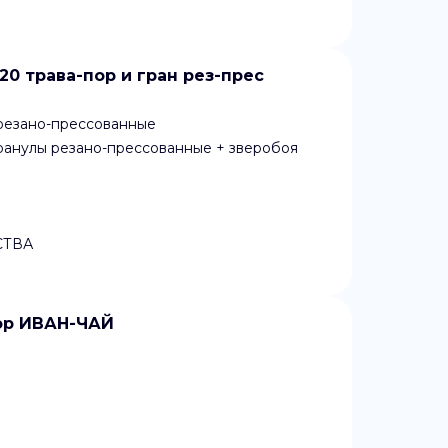
0 трава-пор и гран рез-прес
 резано-прессованные
ранулы резано-прессованные + зверобоя
СТВА
пор ИВАН-ЧАЙ