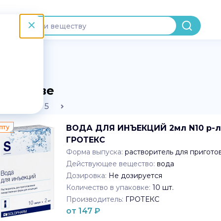
астворы
в Москве
2
3
4
5
пту
ВОДА ДЛЯ ИНЪЕКЦИЙ 2мл N10 р-ль
ГРОТЕКС
Форма выпуска:
растворитель для пригото
Действующее вещество:
вода
Дозировка:
Не дозируется
Количество в упаковке:
10
шт.
Производитель:
ГРОТЕКС
от
147
₽