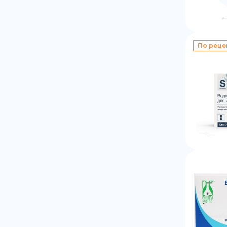
По реце