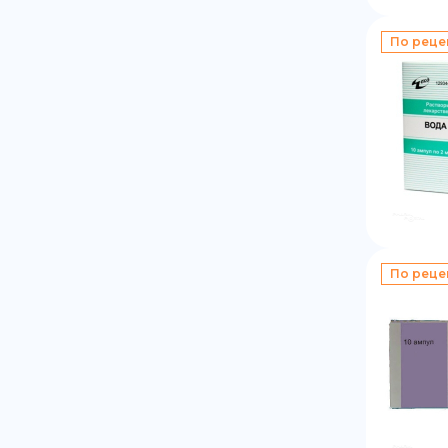
По реце
По реце