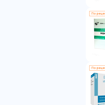
По реце
По реце