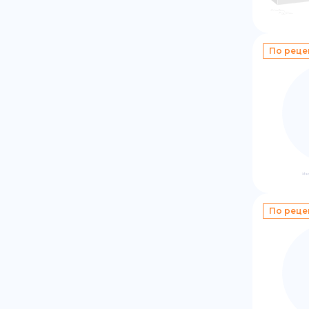
По реце
По реце