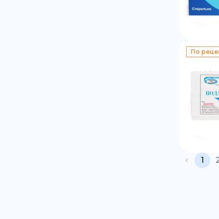
По реце
1