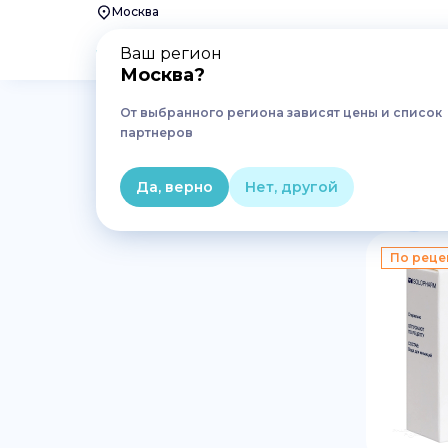
Москва
Ваш регион
Москва
?
От выбранного региона зависят цены и список
Главная
Лекарства
Анестезия, реанимация
Р
партнеров
Растворы для анестезии 
Да, верно
Нет, другой
1
По реце