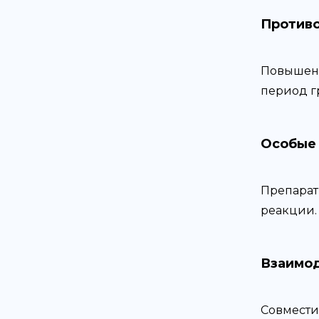
Противо
Повышенн
период гр
Особые 
Препарат
реакции.
Взаимо
Совмести