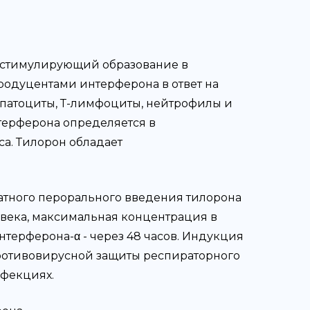
 стимулирующий образование в
 продуцентами интерферона в ответ на
епатоциты, Т-лимфоциты, нейтрофилы и
терферона определяется в
са. Тилорон обладает
тного перорального введения тилорона
овека, максимальная концентрация в
нтерферона-α - через 48 часов. Индукция
противовирусной защиты респираторного
нфекциях.