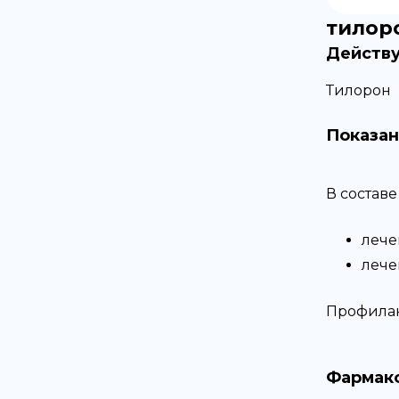
тилор
Действ
Тилорон
Показан
В состав
лече
лече
Профилак
Фармако