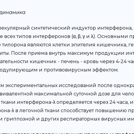
динамика
екулярный синтетический индуктор интерферона,
 всех типов интерферонов (α, β, γ и λ). Основными
 тилорона являются клетки эпителия кишечника, г
иты. После приема внутрь максимум продукции ин
тельности кишечник - печень - кровь через 4-24 ча
одулирующим и противовирусным эффектом.
м экспериментальных исследований после однокра
эквивалентной максимальной суточной дозе для чел
ткани интерферона-λ определяется через 24 часа, и
она-λ в легочной ткани способствует повышению 
ри гриппозной и других респираторных вирусных и