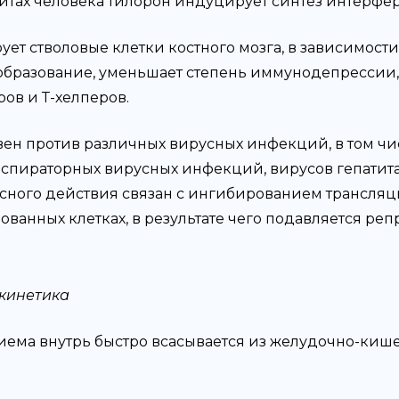
итах человека тилорон индуцирует синтез интерфер
ет стволовые клетки костного мозга, в зависимости
образование, уменьшает степень иммунодепрессии,
ов и Т-хелперов.
ен против различных вирусных инфекций, в том чис
еспираторных вирусных инфекций, вирусов гепатита
сного действия связан с ингибированием трансляц
ванных клетках, в результате чего подавляется реп
кинетика
иема внутрь быстро всасывается из желудочно-кишеч