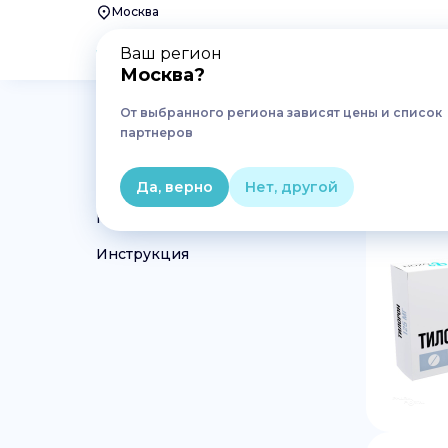
Москва
Ваш регион
Москва
?
От выбранного региона зависят цены и список
Главная
Лекарства
тилорон
партнеров
тилорон в Москве
Да, верно
Нет, другой
Препараты
Инструкция