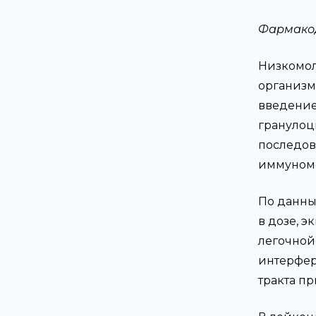
Фармако
Низкомол
организме
введение
гранулоц
последова
иммуном
По данны
в дозе, 
легочной 
интерфер
тракта п