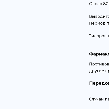
Около 80
Выводитс
Период п
Тилорон 
Фармако
Противов
другие п
Передо
Случаи п