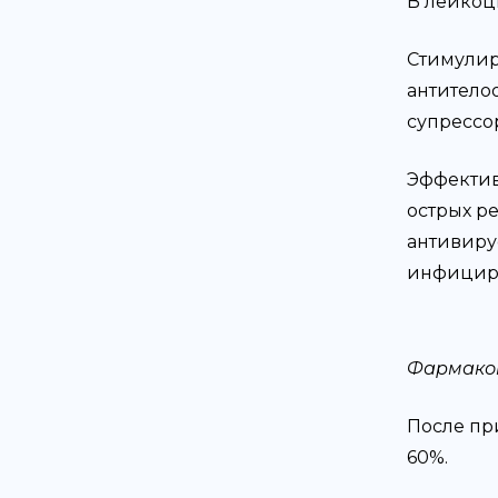
В лейкоц
Стимулиру
антитело
супрессор
Эффектив
острых р
антивиру
инфициро
Фармако
После пр
60%.