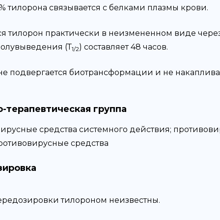
% тилорона связывается с белками плазмы крови.
я тилорон практически в неизмененном виде через 
олувыведения (Т
) составляет 48 часов.
1/2
не подвергается биотрансформации и не накапливае
-терапевтическая группа
ирусные средства системного действия; противови
ротивовирусные средства
зировка
ередозировки тилороном неизвестны.