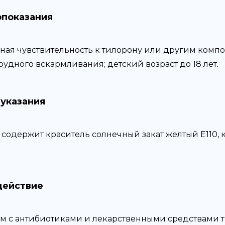
показания
ая чувствительность к тилорону или другим компо
удного вскармливания; детский возраст до 18 лет.
указания
 содержит краситель солнечный закат желтый Е110,
действие
м с антибиотиками и лекарственными средствами 