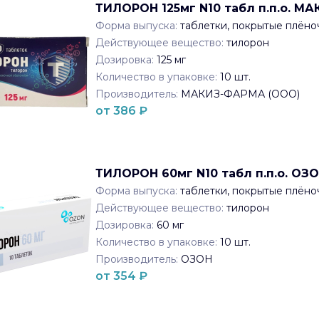
ТИЛОРОН 125мг N10 табл п.п.о. М
Форма выпуска:
таблетки, покрытые плён
Действующее вещество:
тилорон
Дозировка:
125 мг
Количество в упаковке:
10
шт.
Производитель:
МАКИЗ-ФАРМА (ООО)
от
386
₽
ТИЛОРОН 60мг N10 табл п.п.о. ОЗ
Форма выпуска:
таблетки, покрытые плён
Действующее вещество:
тилорон
Дозировка:
60 мг
Количество в упаковке:
10
шт.
Производитель:
ОЗОН
от
354
₽