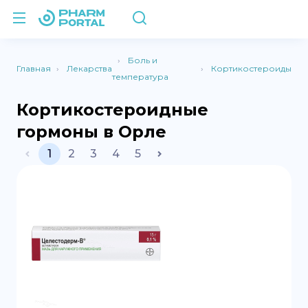
Боль и
Главная
Лекарства
Кортикостероиды
температура
Кортикостероидные
гормоны в Орле
1
2
3
4
5