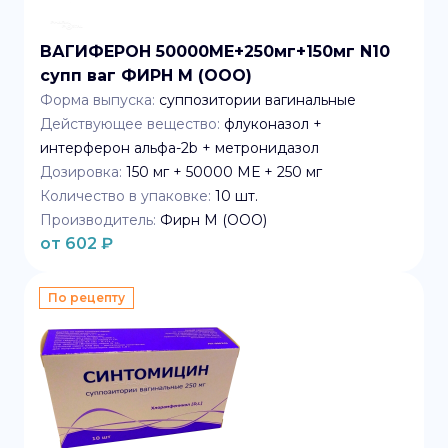
ВАГИФЕРОН 50000МЕ+250мг+150мг N10
супп ваг ФИРН М (ООО)
Форма выпуска:
суппозитории вагинальные
Действующее вещество:
флуконазол +
интерферон альфа-2b + метронидазол
Дозировка:
150 мг + 50000 МЕ + 250 мг
Количество в упаковке:
10
шт.
Производитель:
Фирн М (ООО)
от
602
₽
По рецепту