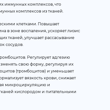
х иммунных комплексов, что
унных комплексов из тканей.
ескими клетками. Повышает
а в зоне воспаления, ускоряет лизис
щих тканей, улучшает рассасывание
ок сосудов.
ромбоцитов. Регулирует адгезию
изменять свою форму, регулируя их
оцитов (тромбоцитов) и уменьшает
рмализует вязкость крови, снижает
чшая микроциркуляцию и
 тканей кислородом и питательными