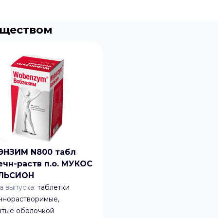
еществом
ЭНЗИМ N800 табл
чн-раств п.о. МУКОС
ЛЬСИОН
 выпуска:
таблетки
чнорастворимые,
ытые оболочкой