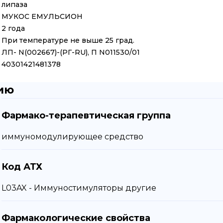
липаза
МУКОС ЕМУЛЬСИОН
2 года
При температуре не выше 25 град.
ЛП- N(002667)-(РГ-RU), П N011530/01
40301421481378
ию
Фармако-терапевтическая группа
иммуномодулирующее средство
Код АТХ
L03AX - Иммуностимуляторы другие
Фармакологические свойства