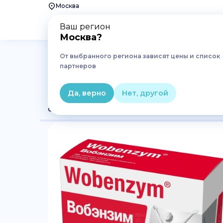
Москва
Ваш регион
Москва
?
От выбранного региона зависят цены и список
Главная
Лекарства
Иммунная система
Иммуно
партнеров
ВОБЭНЗИМ N100 табл киш
Да, верно
Нет, другой
Основное
Где купить
Аналоги
Характе