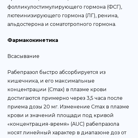
фолликулостимулирующего гормона (ФСГ),
лютеинизирующего гормона (ЛГ), ренина,
альдостерона и соматотропного гормона.
Фармакокинетика
Всасывание
Рабепразол быстро абсорбируется из
кишечника, и его максимальные
концентрации (Сmах) в плазме крови
достигаются примерно через 3,5 часа после
приема дозы 20 мг. Изменение Сmах в плазме
крови и значений площади под кривой
«концентрация-время» (AUC) рабепразола
носят линейный характер в диапазоне доз от