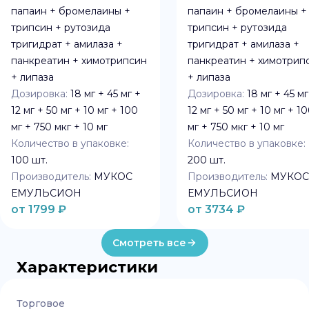
папаин + бромелаины +
папаин + бромелаины +
трипсин + рутозида
трипсин + рутозида
тригидрат + амилаза +
тригидрат + амилаза +
панкреатин + химотрипсин
панкреатин + химотрип
+ липаза
+ липаза
Дозировка:
18 мг + 45 мг +
Дозировка:
18 мг + 45 мг
12 мг + 50 мг + 10 мг + 100
12 мг + 50 мг + 10 мг + 1
мг + 750 мкг + 10 мг
мг + 750 мкг + 10 мг
Количество в упаковке:
Количество в упаковке:
100
шт.
200
шт.
Производитель:
МУКОС
Производитель:
МУКОС
ЕМУЛЬСИОН
ЕМУЛЬСИОН
от
1799
₽
от
3734
₽
Смотреть все
Характеристики
Торговое