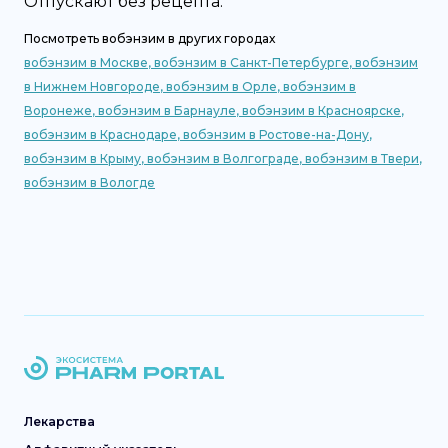
Отпускают без рецепта.
Посмотреть
вобэнзим
в других городах
вобэнзим
в
Москве
,
вобэнзим
в
Санкт-Петербурге
,
вобэнзим
в
Нижнем Новгороде
,
вобэнзим
в
Орле
,
вобэнзим
в
Воронеже
,
вобэнзим
в
Барнауле
,
вобэнзим
в
Красноярске
,
вобэнзим
в
Краснодаре
,
вобэнзим
в
Ростове-на-Дону
,
вобэнзим
в
Крыму
,
вобэнзим
в
Волгограде
,
вобэнзим
в
Твери
,
вобэнзим
в
Вологде
Лекарства