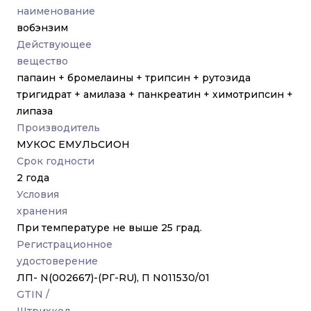
наименование
вобэнзим
Действующее
вещество
папаин + бромелаины + трипсин + рутозида
тригидрат + амилаза + панкреатин + химотрипсин +
липаза
Производитель
МУКОС ЕМУЛЬСИОН
Срок годности
2 года
Условия
хранения
При температуре не выше 25 град.
Регистрационное
удостоверение
ЛП- N(002667)-(РГ-RU), П N011530/01
GTIN /