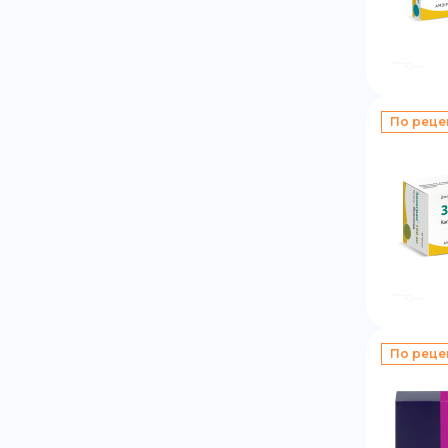
По реце
По реце