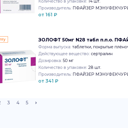
Количество в упаковке:
14
шт.
Производитель:
ПФАЙЗЕР МЭНУФЕКЧУР
от
161
₽
пту
ЗОЛОФТ 50мг N28 табл п.п.о. П
Форма выпуска:
таблетки, покрытые плён
Действующее вещество:
сертралин
Дозировка:
50 мг
Количество в упаковке:
28
шт.
Производитель:
ПФАЙЗЕР МЭНУФЕКЧУР
от
341
₽
2
3
4
5