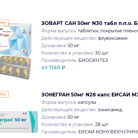
пту
ЗОВАРТ САН 50мг N30 табл п.п.о.
Форма выпуска:
таблетки, покрытые плён
Действующее вещество:
флувоксамин
Дозировка:
50 мг
Количество в упаковке:
30
шт.
Производитель:
БИОСИНТЕЗ
от
1140
₽
пту
ЗОНЕГРАН 50мг N28 капс ЕИСАИ 
Форма выпуска:
капсулы
Действующее вещество:
зонисамид
Дозировка:
50 мг
Количество в упаковке:
28
шт.
Производитель:
ЕИСАИ МЭНУФЕКЧУРИН