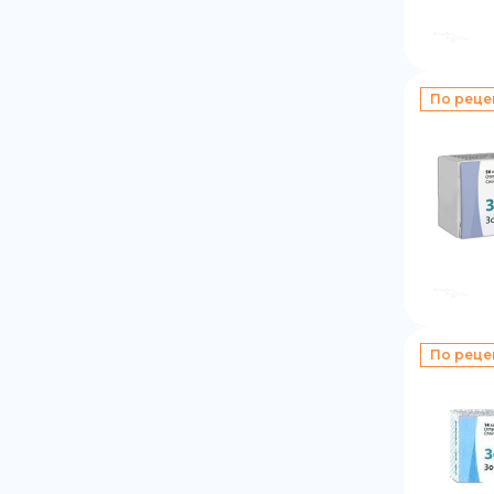
По реце
По реце