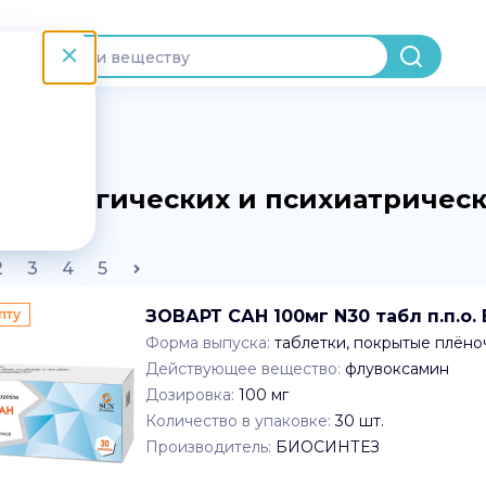
еврологических и психиатрическ
2
3
4
5
пту
ЗОВАРТ САН 100мг N30 табл п.п.о
Форма выпуска:
таблетки, покрытые плён
Действующее вещество:
флувоксамин
Дозировка:
100 мг
Количество в упаковке:
30
шт.
Производитель:
БИОСИНТЕЗ