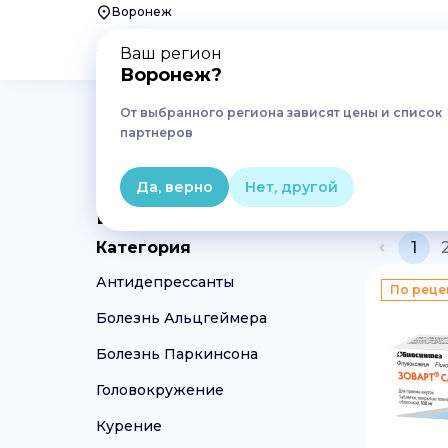
Воронеж
Ваш регион
Воронеж
?
От выбранного региона зависят цены и список
Главная
Лекарства
Неврология и психиатрия
партнеров
Лекарства для лечения н
Да, верно
Нет, другой
Воронеже
Категория
1
Антидепрессанты
По реце
Болезнь Альцгеймера
Болезнь Паркинсона
Головокружение
Курение