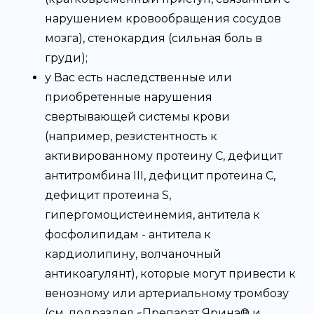
нарушением кровообращения сосудов
мозга), стенокардия (сильная боль в
груди);
у Вас есть наследственные или
приобретенные нарушения
свертывающей системы крови
(например, резистентность к
активированному протеину С, дефицит
антитромбина III, дефицит протеина С,
дефицит протеина S,
гипергомоцистеинемия, антитела к
фосфолипидам - антитела к
кардиолипину, волчаночный
антикоагулянт), которые могут привести к
венозному или артериальному тромбозу
(см. подраздел «Препарат Ярина® и