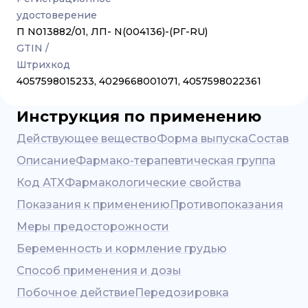
удостоверение
П N013882/01, ЛП- N(004136)-(РГ-RU)
GTIN /
Штрихкод
4057598015233, 4029668001071, 4057598022361
Инструкция по применению
Действующее вещество
Форма выпуска
Состав
Описание
Фармако-терапевтическая группа
Код АТХ
Фармакологические свойства
Показания к применению
Противопоказания
Меры предосторожности
Беременность и кормление грудью
Способ применения и дозы
Побочное действие
Передозировка