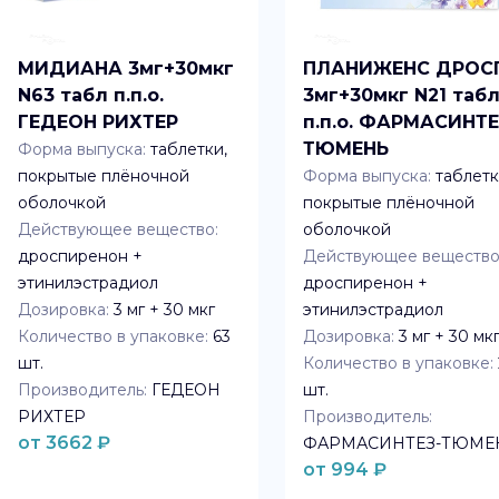
МИДИАНА 3мг+30мкг
ПЛАНИЖЕНС ДРОС
N63 табл п.п.о.
3мг+30мкг N21 таб
ГЕДЕОН РИХТЕР
п.п.о. ФАРМАСИНТЕ
ТЮМЕНЬ
Форма выпуска:
таблетки,
покрытые плёночной
Форма выпуска:
таблетк
оболочкой
покрытые плёночной
Действующее вещество:
оболочкой
дроспиренон +
Действующее вещество
этинилэстрадиол
дроспиренон +
Дозировка:
3 мг + 30 мкг
этинилэстрадиол
Количество в упаковке:
63
Дозировка:
3 мг + 30 мк
шт.
Количество в упаковке:
Производитель:
ГЕДЕОН
шт.
РИХТЕР
Производитель:
от
3662
₽
ФАРМАСИНТЕЗ-ТЮМЕ
от
994
₽