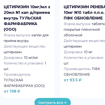
ЦЕТИРИЗИН 10мг/мл x
ЦЕТИРИЗИН РЕНЕВ
20мл N1 кап д/приема
10мг N10 табл п.п.о.
внутрь ТУЛЬСКАЯ
ПФК ОБНОВЛЕНИЕ
ФАРМФАБРИКА
Форма выпуска:
таблетк
(ООО)
покрытые плёночной
Форма выпуска:
капли для
оболочкой
приёма внутрь
Действующее вещество
Действующее вещество:
цетиризин
цетиризин
Дозировка:
10 мг
Дозировка:
10 мг/мл
Количество в упаковке:
Количество в упаковке:
1
шт.
шт.
Производитель:
ПФК
Производитель:
ОБНОВЛЕНИЕ
от
93.5
₽
ТУЛЬСКАЯ
ФАРМФАБРИКА (ООО)
от
198
₽
Смотреть все