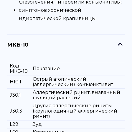
слезотечения, гиперемии конъюнктивы;
симптомов хронической
идиопатической крапивницы.
МКБ-10
Код
Показание
МКБ-10
Острый атопический
H10.1
(аллергический) конъюнктивит
Аллергический ринит, вызванный
J30.1
пыльцой растений
Другие аллергические риниты
J30.3
(круглогодичный аллергический
ринит)
L29
Зуд