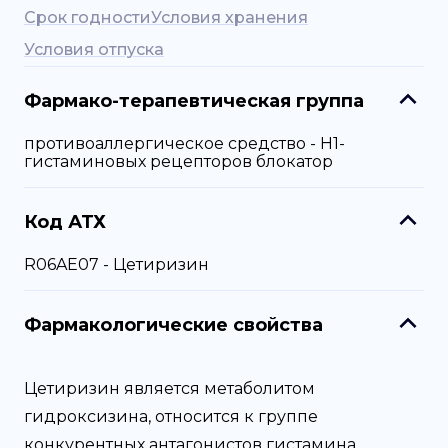
Срок годности
Условия хранения
Условия отпуска
Фармако-терапевтическая группа
противоаллергическое средство - H1-
гистаминовых рецепторов блокатор
Код АТХ
R06AE07 - Цетиризин
Фармакологические свойства
Цетиризин является метаболитом
гидроксизина, относится к группе
конкурентных антагонистов гистамина,