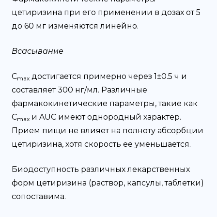
цетиризина при его применении в дозах от 5
до 60 мг изменяются линейно.
Всасывание
C
достигается примерно через 1±0.5 ч и
max
составляет 300 нг/мл. Различные
фармакокинетические параметры, такие как
C
и AUC имеют однородный характер.
max
Прием пищи не влияет на полноту абсорбции
цетиризина, хотя скорость ее уменьшается.
Биодоступность различных лекарственных
форм цетиризина (раствор, капсулы, таблетки)
сопоставима.