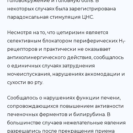
головокружение и головную боль. В
некоторых случаях была зарегистрирована
парадоксальная стимуляция ЦНС.
Несмотря на то, что цетиризин является
селективным блокатором периферических Н
-
1
рецепторов и практически не оказывает
антихолинергического действия, сообщалось
о единичных случаях затруднения
мочеиспускания, нарушениях аккомодации и
сухости во рту.
Сообщалось о нарушениях функции печени,
сопровождающихся повышением активности
печеночных ферментов и билирубина. В
большинстве случаев нежелательные явления
разрешались после прекращения приема