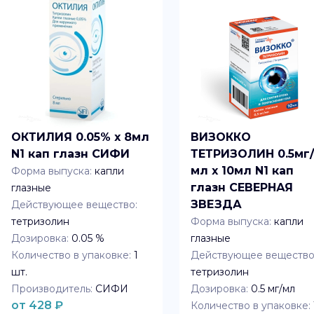
ОКТИЛИЯ 0.05% x 8мл
ВИЗОККО
N1 кап глазн СИФИ
ТЕТРИЗОЛИН 0.5мг/
мл x 10мл N1 кап
Форма выпуска:
капли
глазн СЕВЕРНАЯ
глазные
ЗВЕЗДА
Действующее вещество:
тетризолин
Форма выпуска:
капли
Дозировка:
0.05 %
глазные
Количество в упаковке:
1
Действующее вещество
шт.
тетризолин
Производитель:
СИФИ
Дозировка:
0.5 мг/мл
от
428
₽
Количество в упаковке: