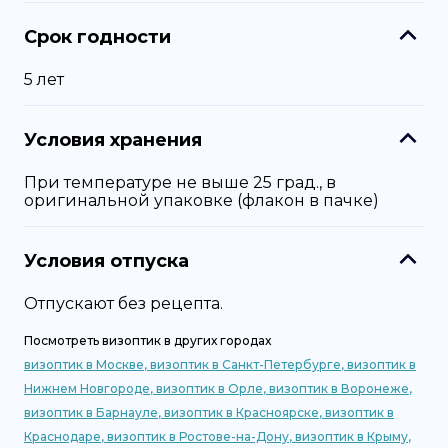
Срок годности
5 лет
Условия хранения
При температуре не выше 25 град., в
оригинальной упаковке (флакон в пачке)
Условия отпуска
Отпускают без рецепта.
Посмотреть
визоптик
в других городах
визоптик
в
Москве
,
визоптик
в
Санкт-Петербурге
,
визоптик
в
Нижнем Новгороде
,
визоптик
в
Орле
,
визоптик
в
Воронеже
,
визоптик
в
Барнауле
,
визоптик
в
Красноярске
,
визоптик
в
Краснодаре
,
визоптик
в
Ростове-на-Дону
,
визоптик
в
Крыму
,